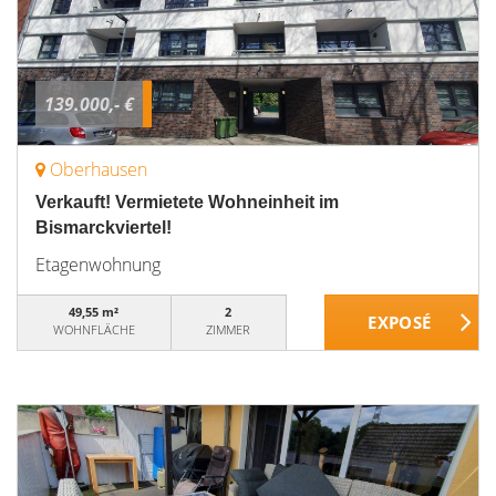
139.000,- €
Oberhausen
Verkauft! Vermietete Wohneinheit im
Bismarckviertel!
Etagenwohnung
49,55 m²
2
WOHNFLÄCHE
ZIMMER