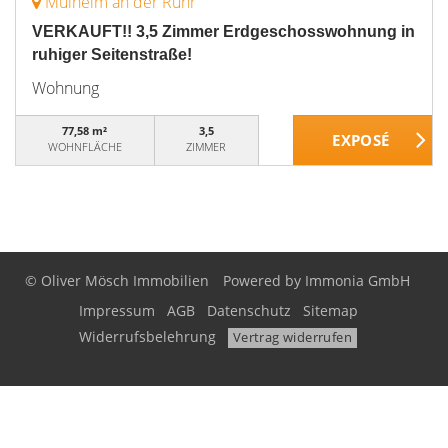
Mülheim an der Ruhr
VERKAUFT!! 3,5 Zimmer Erdgeschosswohnung in
ruhiger Seitenstraße!
Wohnung
77,58 m²
3,5
WOHNFLÄCHE
ZIMMER
© Oliver Mösch Immobilien
Powered by Immonia GmbH
Impressum
AGB
Datenschutz
Sitemap
Widerrufsbelehrung
Vertrag widerrufen