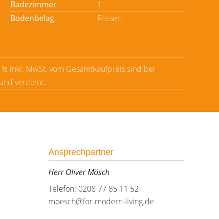
Badezimmer
1
Bodenbelag
Fliesen
7 % inkl. MwSt. vom Gesamtkaufpreis sind bei
 und verdient.
Ansprechpartner
Herr Oliver Mösch
Telefon: 0208 77 85 11 52
moesch@for-modern-living.de