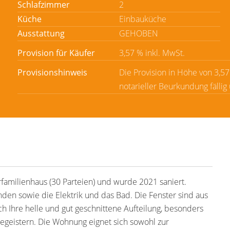
Schlafzimmer
2
Küche
Einbauküche
Ausstattung
GEHOBEN
Provision für Käufer
3,57 % inkl. MwSt.
Provisionshinweis
Die Provision in Höhe von 3,5
notarieller Beurkundung fällig
familienhaus (30 Parteien) und wurde 2021 saniert.
n sowie die Elektrik und das Bad. Die Fenster sind aus
 Ihre helle und gut geschnittene Aufteilung, besonders
geistern. Die Wohnung eignet sich sowohl zur