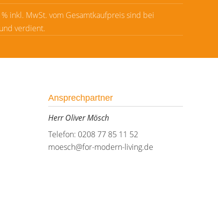
8 % inkl. MwSt. vom Gesamtkaufpreis sind bei
 und verdient.
Ansprechpartner
Herr Oliver Mösch
Telefon: 0208 77 85 11 52
moesch@for-modern-living.de