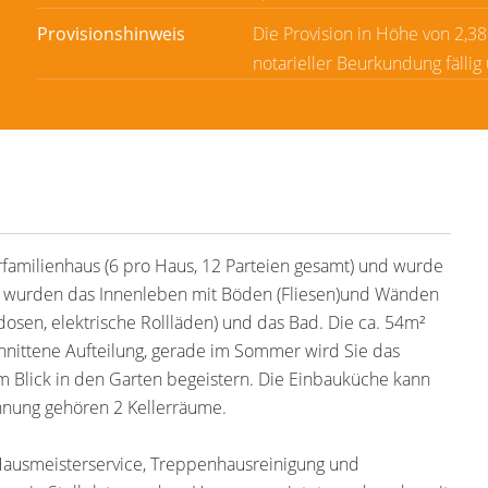
Provisionshinweis
Die Provision in Höhe von 2,3
notarieller Beurkundung fällig
familienhaus (6 pro Haus, 12 Parteien gesamt) und wurde
rt wurden das Innenleben mit Böden (Fliesen)und Wänden
ckdosen, elektrische Rollläden) und das Bad. Die ca. 54m²
hnittene Aufteilung, gerade im Sommer wird Sie das
Blick in den Garten begeistern. Die Einbauküche kann
nung gehören 2 Kellerräume.
Hausmeisterservice, Treppenhausreinigung und