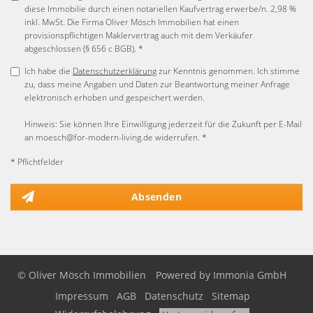
diese Immobilie durch einen notariellen Kaufvertrag erwerbe/n. 2,98 %
inkl. MwSt. Die Firma Oliver Mösch Immobilien hat einen
provisionspflichtigen Maklervertrag auch mit dem Verkäufer
abgeschlossen (§ 656 c BGB). *
Ich habe die
Datenschutzerklärung
zur Kenntnis genommen. Ich stimme
zu, dass meine Angaben und Daten zur Beantwortung meiner Anfrage
elektronisch erhoben und gespeichert werden.
Hinweis: Sie können Ihre Einwilligung jederzeit für die Zukunft per E-Mail
an moesch@for-modern-living.de widerrufen. *
* Pflichtfelder
Absenden
© Oliver Mösch Immobilien
Powered by Immonia GmbH
Impressum
AGB
Datenschutz
Sitemap