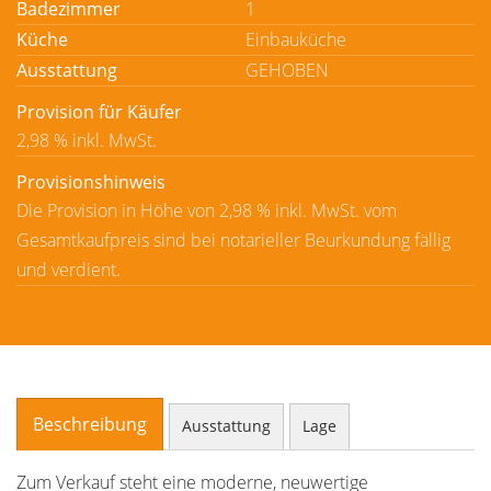
Badezimmer
1
Küche
Einbauküche
Ausstattung
GEHOBEN
Provision für Käufer
2,98 % inkl. MwSt.
Provisionshinweis
Die Provision in Höhe von 2,98 % inkl. MwSt. vom
Gesamtkaufpreis sind bei notarieller Beurkundung fällig
und verdient.
Beschreibung
Ausstattung
Lage
Zum Verkauf steht eine moderne, neuwertige