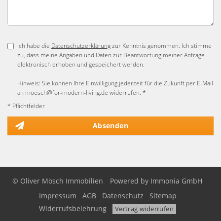
Ich habe die
Datenschutzerklärung
zur Kenntnis genommen. Ich stimme
zu, dass meine Angaben und Daten zur Beantwortung meiner Anfrage
elektronisch erhoben und gespeichert werden.
Hinweis: Sie können Ihre Einwilligung jederzeit für die Zukunft per E-Mail
an moesch@for-modern-living.de widerrufen. *
* Pflichtfelder
Absenden
© Oliver Mösch Immobilien
Powered by Immonia GmbH
Impressum
AGB
Datenschutz
Sitemap
Widerrufsbelehrung
Vertrag widerrufen