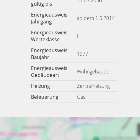
31.05.2036
gültig bis
Energieausweis
ab dem 1.5.2014
Jahrgang
Energieausweis
F
Werteklasse
Energieausweis
1977
Baujahr
Energieausweis
Wohngebäude
Gebäudeart
Heizung
Zentralheizung
Befeuerung
Gas