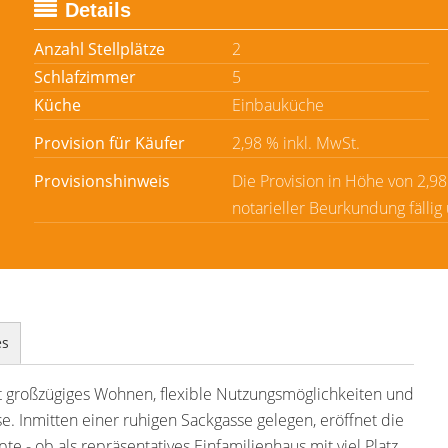
Details
Anzahl Stellplätze
2
Schlafzimmer
5
Küche
Einbauküche
Provision für Käufer
2,98 % inkl. MwSt.
Provisionshinweis
Die Provision in Höhe von 2,9
notarieller Beurkundung fällig
es
t großzügiges Wohnen, flexible Nutzungsmöglichkeiten und
 Inmitten einer ruhigen Sackgasse gelegen, eröffnet die
 - ob als repräsentatives Einfamilienhaus mit viel Platz,