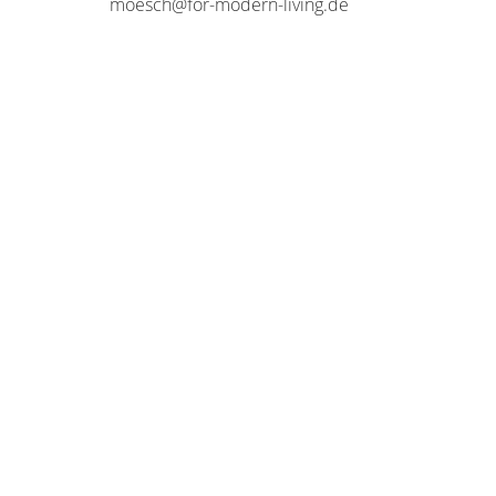
moesch@for-modern-living.de