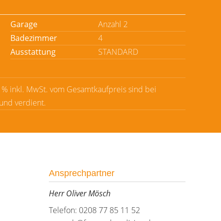
Garage
Anzahl 2
Badezimmer
4
Ausstattung
STANDARD
8 % inkl. MwSt. vom Gesamtkaufpreis sind bei
 und verdient.
Ansprechpartner
Herr Oliver Mösch
Telefon: 0208 77 85 11 52